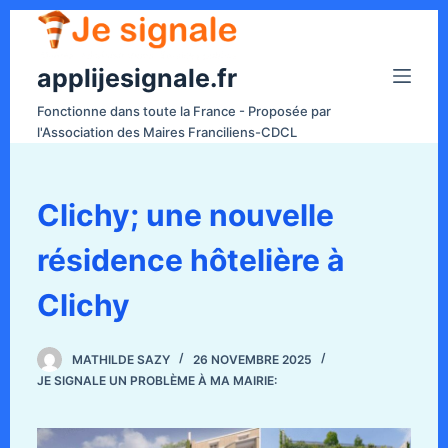
P
a
applijesignale.fr
s
s
Fonctionne dans toute la France - Proposée par
e
l'Association des Maires Franciliens-CDCL
r
a
u
Clichy; une nouvelle
c
résidence hôtelière à
o
n
Clichy
t
e
n
MATHILDE SAZY
26 NOVEMBRE 2025
JE SIGNALE UN PROBLÈME À MA MAIRIE:
u