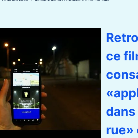
Retr
ce fi
cons
«appl
dans
rue»