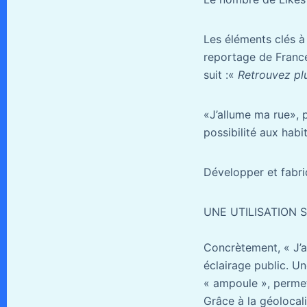
Les éléments clés à 
reportage de France 
suit :«
Retrouvez plus
«J’allume ma rue», p
possibilité aux habi
Développer et fabri
UNE UTILISATION 
Concrètement, « J’
éclairage public. Un
« ampoule », permett
Grâce à la géolocal