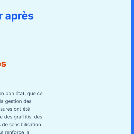
r après
es
en bon état, que ce
 la gestion des
esures ont été
 des graffitis, des
 de sensibilisation
s renforce la