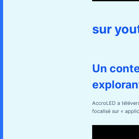
sur you
Un cont
exploran
AccroLED a télévers
focalisé sur « appli