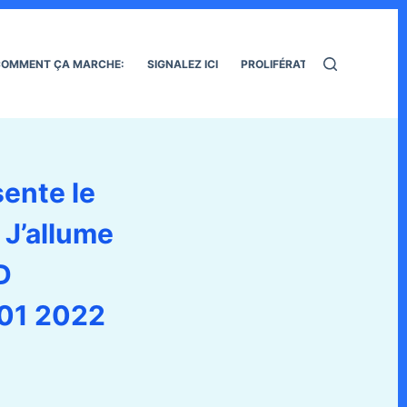
OMMENT ÇA MARCHE:
SIGNALEZ ICI
PROLIFÉRATION DES RATS
sente le
 J’allume
D
 01 2022