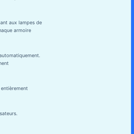
tant aux lampes de
chaque armoire
 automatiquement.
nent
t entièrement
isateurs.