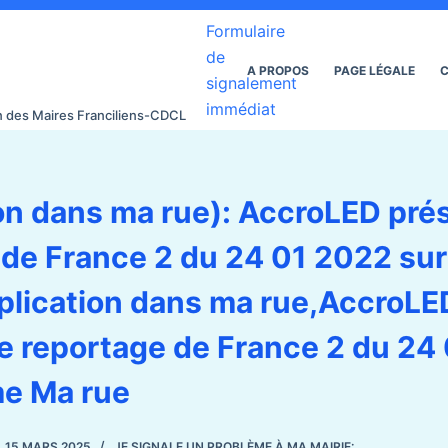
Formulaire
de
A PROPOS
PAGE LÉGALE
C
signalement
immédiat
on des Maires Franciliens-CDCL
on dans ma rue): AccroLED pré
de France 2 du 24 01 2022 sur
plication dans ma rue,AccroLE
le reportage de France 2 du 24
me Ma rue
15 MARS 2025
JE SIGNALE UN PROBLÈME À MA MAIRIE: