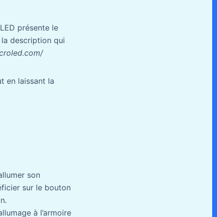
roLED présente le
la description qui
accroled.com/
t en laissant la
allumer son
éficier sur le bouton
n.
allumage à l’armoire