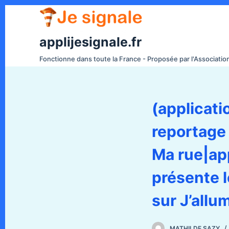
P
a
s
applijesignale.fr
s
Fonctionne dans toute la France - Proposée par l'Associati
e
r
a
(applicati
u
c
reportage 
o
n
Ma rue|ap
t
e
présente 
n
sur J’allu
u
MATHILDE SAZY