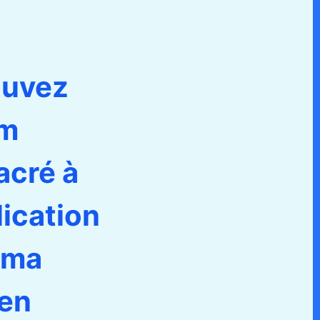
ouvez
lm
acré à
ication
 ma
 en