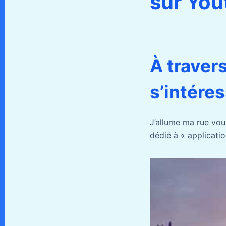
sur You
À traver
s’intére
J’allume ma rue vou
dédié à « applicati