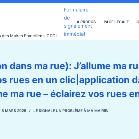
Formulaire
de
A PROPOS
PAGE LÉGALE
C
signalement
immédiat
on des Maires Franciliens-CDCL
on dans ma rue): J’allume ma ru
os rues en un clic|application 
me ma rue – éclairez vos rues en
5 MARS 2025
JE SIGNALE UN PROBLÈME À MA MAIRIE: