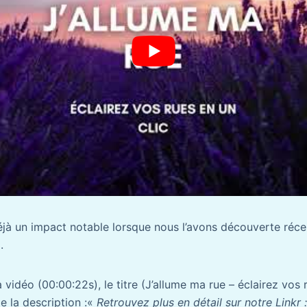
déjà un impact notable lorsque nous l’avons découverte ré
.
 vidéo (00:00:22s), le titre (J’allume ma rue – éclairez vos r
de la description :«
Retrouvez plus en détail sur notre Linkr :