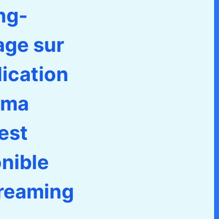
ng-
age sur
ication
 ma
est
nible
treaming