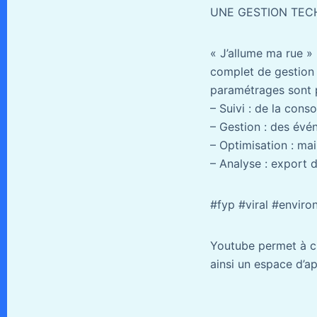
UNE GESTION TEC
« J’allume ma rue » 
complet de gestion 
paramétrages sont p
– Suivi : de la con
– Gestion : des évé
– Optimisation : ma
– Analyse : export 
#fyp #viral #envir
Youtube permet à ch
ainsi un espace d’ap