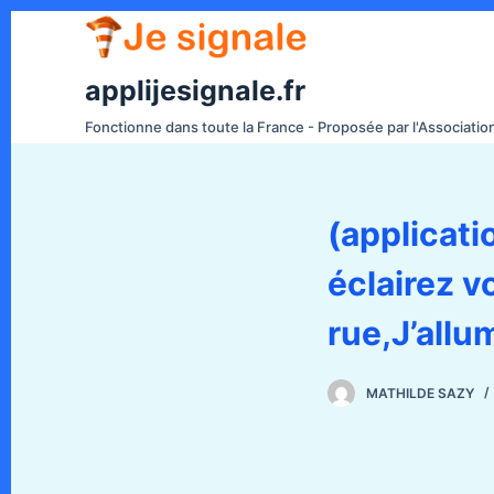
P
a
s
applijesignale.fr
s
Fonctionne dans toute la France - Proposée par l'Associati
e
r
a
(applicati
u
c
éclairez v
o
n
rue,J’allu
t
e
MATHILDE SAZY
n
u