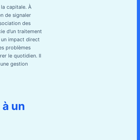
la capitale. À
en de signaler
ssociation des
cie d’un traitement
t un impact direct
 des problèmes
r le quotidien. Il
 une gestion
 à un