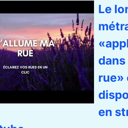
Le lo
métr
«appl
dans
rue» 
dispo
en s