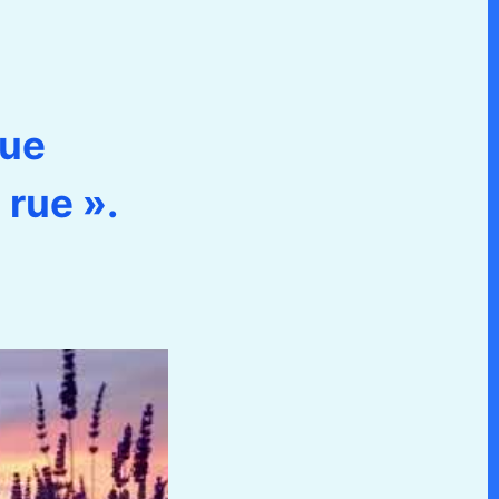
rue
 rue ».