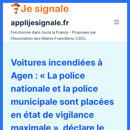
P
a
applijesignale.fr
s
s
Fonctionne dans toute la France - Proposée par
e
l'Association des Maires Franciliens-CDCL
r
a
u
Voitures incendiées à
c
Agen : « La police
o
n
nationale et la police
t
e
municipale sont placées
n
en état de vigilance
u
maximale », déclare le