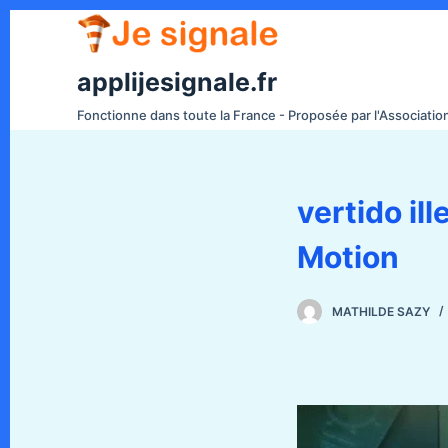
P
a
s
applijesignale.fr
s
Fonctionne dans toute la France - Proposée par l'Associati
e
r
a
vertido il
u
c
Motion
o
n
t
MATHILDE SAZY
e
n
u