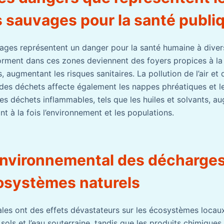
 sauvages pour la santé publi
ges représentent un danger pour la santé humaine à diver
orment dans ces zones deviennent des foyers propices à la 
, augmentant les risques sanitaires. La pollution de l’air et 
des déchets affecte également les nappes phréatiques et l
les déchets inflammables, tels que les huiles et solvants, a
t à la fois l’environnement et les populations.
environnemental des décharges 
cosystèmes naturels
ales ont des effets dévastateurs sur les écosystèmes locaux
 sols et l’eau souterraine, tandis que les produits chimiq