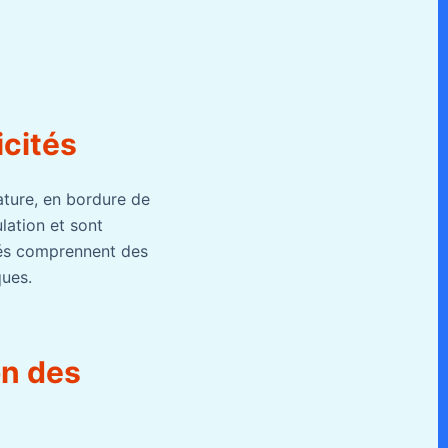
icités
ature, en bordure de
lation et sont
nés comprennent des
ques.
on des