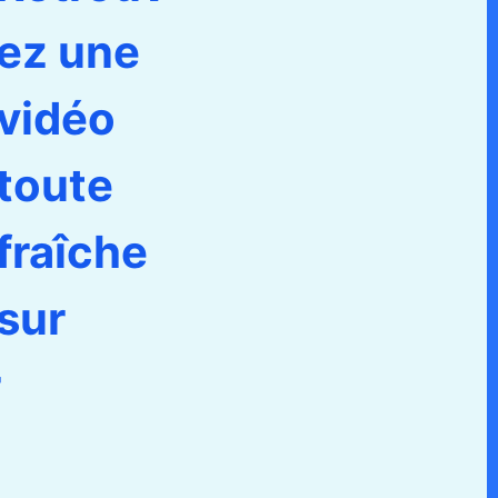
ez une
vidéo
toute
fraîche
sur
r