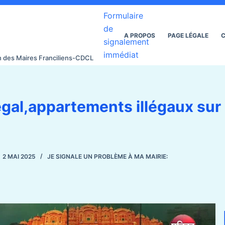
Formulaire
de
A PROPOS
PAGE LÉGALE
C
signalement
immédiat
on des Maires Franciliens-CDCL
legal,appartements illégaux sur
2 MAI 2025
JE SIGNALE UN PROBLÈME À MA MAIRIE: