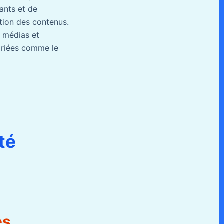
ants et de
ation des contenus.
e médias et
variées comme le
té
es