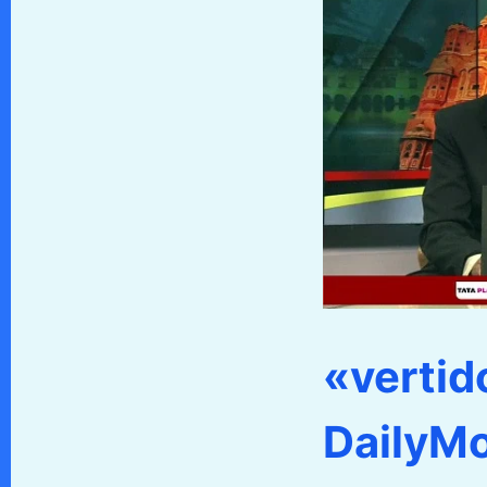
«vertido
DailyMo