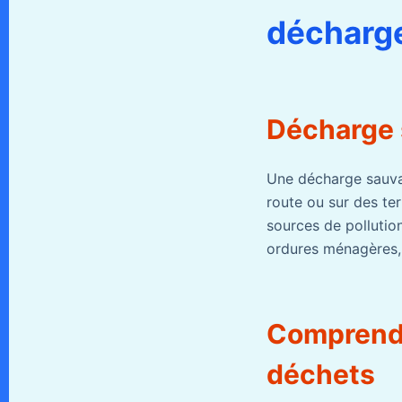
décharg
Décharge s
Une décharge sauvag
route ou sur des ter
sources de pollutio
ordures ménagères,
Comprendr
déchets