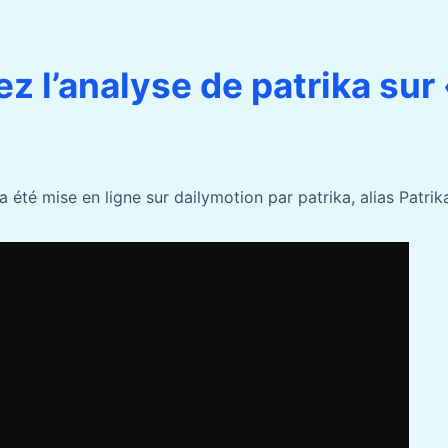
z l’analyse de patrika sur 
 été mise en ligne sur dailymotion par patrika, alias Patrika