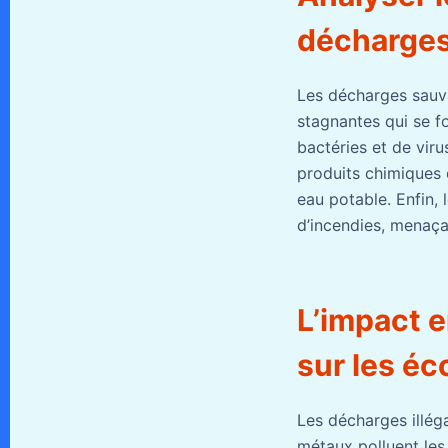
décharges
Les décharges sauva
stagnantes qui se f
bactéries et de virus
produits chimiques 
eau potable. Enfin, 
d’incendies, menaçan
L’impact 
sur les é
Les décharges illég
métaux polluent les