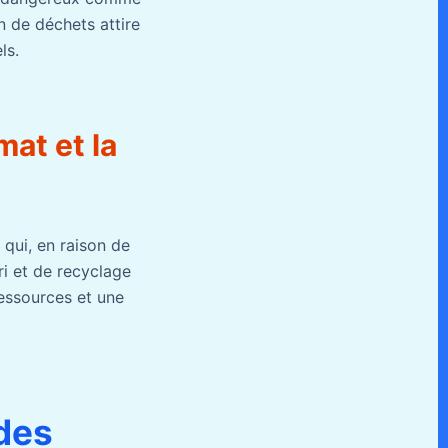
n de déchets attire
ls.
mat et la
 qui, en raison de
ri et de recyclage
essources et une
 des