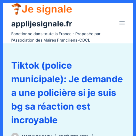
P
a
applijesignale.fr
s
s
Fonctionne dans toute la France - Proposée par
e
l'Association des Maires Franciliens-CDCL
r
a
u
Tiktok (police
c
municipale): Je demande
o
n
a une policière si je suis
t
e
bg sa réaction est
n
incroyable
u