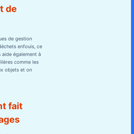
t de
ues de gestion
 déchets enfouis, ce
es aide également à
filières comme les
ux objets et on
t fait
vages