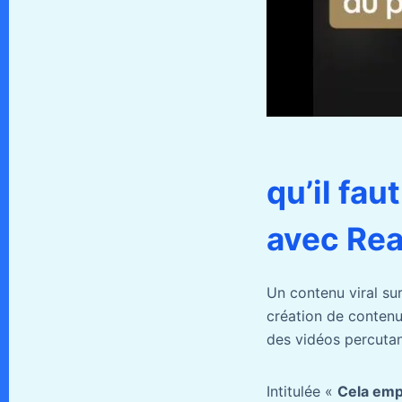
qu’il fa
avec Rea
Un contenu viral su
création de contenu 
des vidéos percutan
Intitulée «
Cela empi