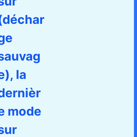
sur
(déchar
ge
sauvag
e), la
dernièr
e mode
sur