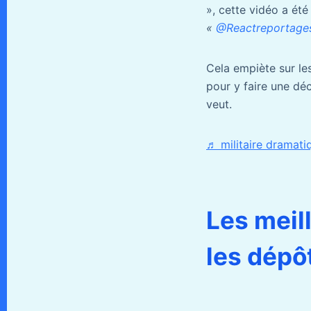
», cette vidéo a ét
«
@Reactreportage
Cela empiète sur le
pour y faire une déc
veut.
♬ militaire dramati
Les meil
les dépô