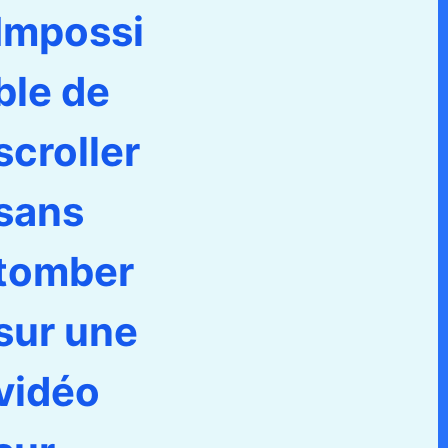
Impossi
ble de
scroller
sans
tomber
sur une
vidéo