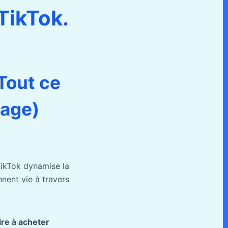
TikTok.
Tout ce
vage)
TikTok dynamise la
nnent vie à travers
ire à acheter