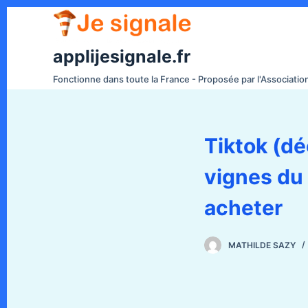
P
a
s
applijesignale.fr
s
Fonctionne dans toute la France - Proposée par l'Associati
e
r
a
Tiktok (dé
u
c
vignes du 
o
n
acheter
t
e
MATHILDE SAZY
n
u