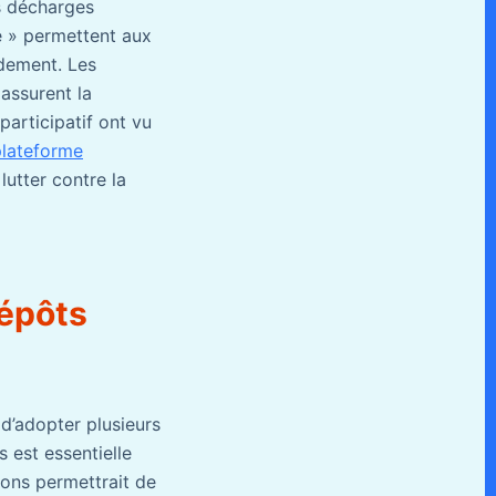
es décharges
e » permettent aux
idement. Les
assurent la
participatif ont vu
plateforme
utter contre la
dépôts
 d’adopter plusieurs
 est essentielle
ons permettrait de