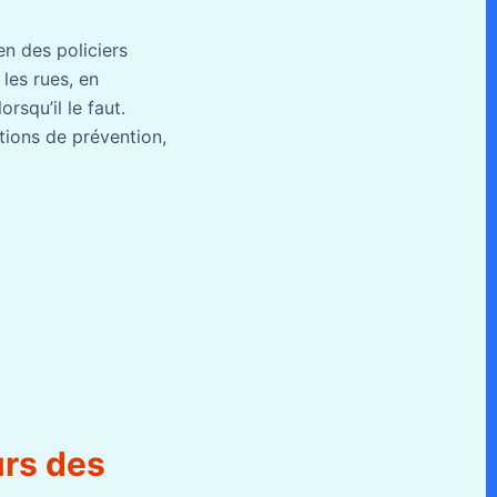
en des policiers
les rues, en
squ’il le faut.
tions de prévention,
urs des