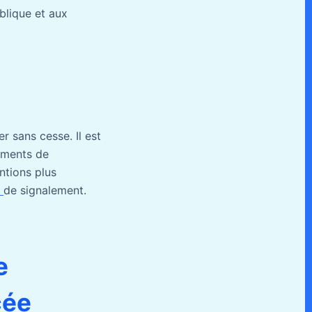
blique et aux
r sans cesse. Il est
pements de
ntions plus
e
de signalement.
e
cée