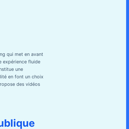
ing qui met en avant
e expérience fluide
nstitue une
lité en font un choix
propose des vidéos
publique