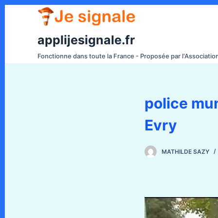
P
a
s
applijesignale.fr
s
Fonctionne dans toute la France - Proposée par l'Associati
e
r
a
police mun
u
c
Evry
o
n
t
MATHILDE SAZY
e
n
u