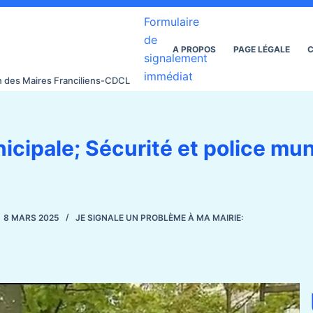
Formulaire
de
A PROPOS
PAGE LÉGALE
C
signalement
immédiat
on des Maires Franciliens-CDCL
icipale; Sécurité et police mun
8 MARS 2025
JE SIGNALE UN PROBLÈME À MA MAIRIE: