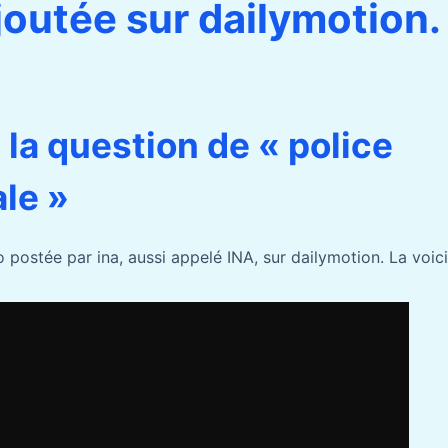
ajoutée sur dailymotion.
e la question de « police
le »
 postée par ina, aussi appelé INA, sur dailymotion. La voici