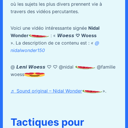
où les sujets les plus divers prennent vie à
travers des vidéos percutantes.
Voici une vidéo intéressante signée
Nidal
Wonder
: «
𝙒𝙤𝙚𝙨𝙨 ♡ Woess
». La description de ce contenu est :
«
@
nidalwonder150
@ 𝙇𝙚𝙣𝙞 𝙒𝙤𝙚𝙨𝙨 ♡ ♡ @nidal
@familie
woess
♬ Sound original – Nidal Wonder
».
Tactiques pour