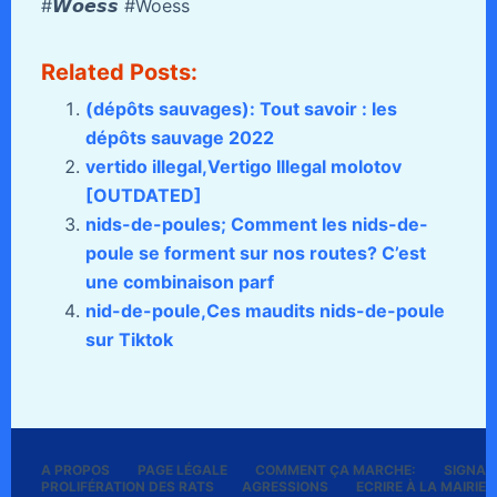
#𝙒𝙤𝙚𝙨𝙨 #Woess
Related Posts:
(dépôts sauvages): Tout savoir : les
dépôts sauvage 2022
vertido illegal,Vertigo Illegal molotov
[OUTDATED]
nids-de-poules; Comment les nids-de-
poule se forment sur nos routes? C’est
une combinaison parf
nid-de-poule,Ces maudits nids-de-poule
sur Tiktok
A PROPOS
PAGE LÉGALE
COMMENT ÇA MARCHE:
SIGNALE
PROLIFÉRATION DES RATS
AGRESSIONS
ECRIRE À LA MAIRIE