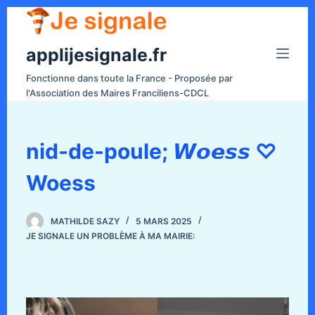
P
a
applijesignale.fr
s
s
Fonctionne dans toute la France - Proposée par
e
l'Association des Maires Franciliens-CDCL
r
a
u
nid-de-poule; 𝙒𝙤𝙚𝙨𝙨 ♡
c
Woess
o
n
t
MATHILDE SAZY
5 MARS 2025
e
JE SIGNALE UN PROBLÈME À MA MAIRIE:
n
u