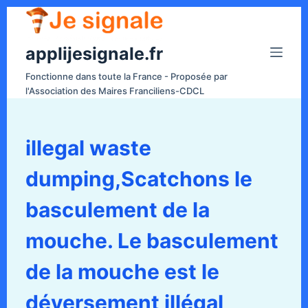
P
a
applijesignale.fr
s
s
Fonctionne dans toute la France - Proposée par
e
l'Association des Maires Franciliens-CDCL
r
a
u
illegal waste
c
dumping,Scatchons le
o
n
basculement de la
t
e
mouche. Le basculement
n
de la mouche est le
u
déversement illégal