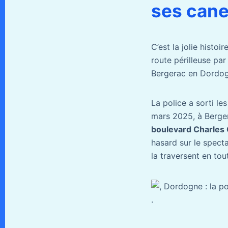
ses can
C’est la jolie histo
route périlleuse par
Bergerac en Dordogn
La police a sorti l
mars 2025, à Berge
boulevard Charles
hasard sur le specta
la traversent en tou
.