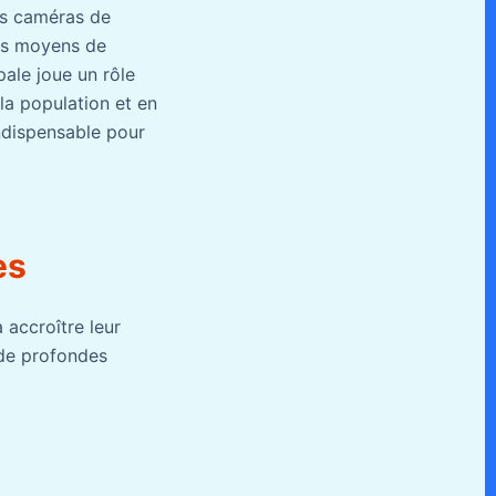
les caméras de
des moyens de
pale joue un rôle
 la population et en
ndispensable pour
es
 accroître leur
 de profondes