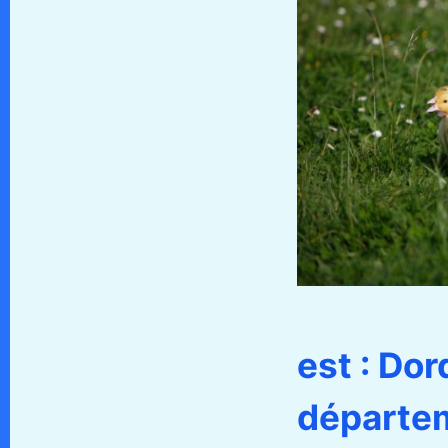
est : Dor
départem