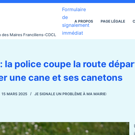
Formulaire
de
A PROPOS
PAGE LÉGALE
C
signalement
immédiat
on des Maires Franciliens-CDCL
 la police coupe la route dépa
er une cane et ses canetons
15 MARS 2025
JE SIGNALE UN PROBLÈME À MA MAIRIE: