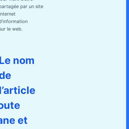
partagée par un site
internet
d’information
sur le web.
Le nom
de
l’article
route
ane et