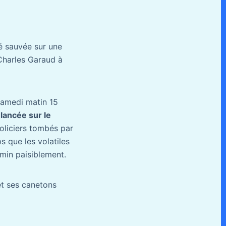
té sauvée sur une
 Charles Garaud à
samedi matin 15
élancée sur le
policiers tombés par
s que les volatiles
emin paisiblement.