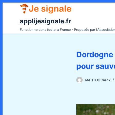
P
a
s
applijesignale.fr
s
Fonctionne dans toute la France - Proposée par l'Associati
e
r
a
Dordogne :
u
c
pour sauv
o
n
t
MATHILDE SAZY
e
n
u