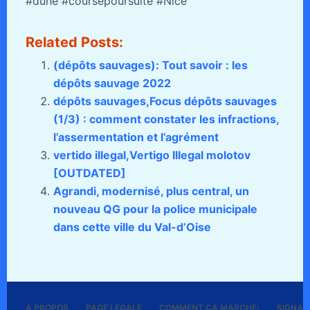
#dune #coursepoursuite #Nice
Related Posts:
(dépôts sauvages): Tout savoir : les
dépôts sauvage 2022
dépôts sauvages,Focus dépôts sauvages
(1/3) : comment constater les infractions,
l’assermentation et l’agrément
vertido illegal,Vertigo Illegal molotov
[OUTDATED]
Agrandi, modernisé, plus central, un
nouveau QG pour la police municipale
dans cette ville du Val-d’Oise
A PROPOS
PAGE LÉGALE
COMMENT ÇA MARCHE:
SIGNALE