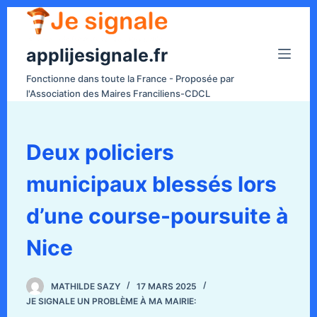
P
a
applijesignale.fr
s
s
Fonctionne dans toute la France - Proposée par
e
l'Association des Maires Franciliens-CDCL
r
a
u
Deux policiers
c
municipaux blessés lors
o
n
d’une course-poursuite à
t
e
Nice
n
u
MATHILDE SAZY
17 MARS 2025
JE SIGNALE UN PROBLÈME À MA MAIRIE: