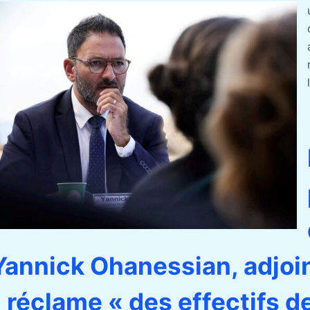
 Yannick Ohanessian, adjoin
 réclame « des effectifs d