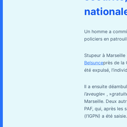
national
Un homme a commis u
policiers en patrou
Stupeur à Marseille
Belsunce
près de la 
été expulsé, l’indivi
Il a ensuite déambu
l’aveugle
« , »
gratui
Marseille. Deux autr
PAF, qui, après les 
(l’IGPN) a été saisie.