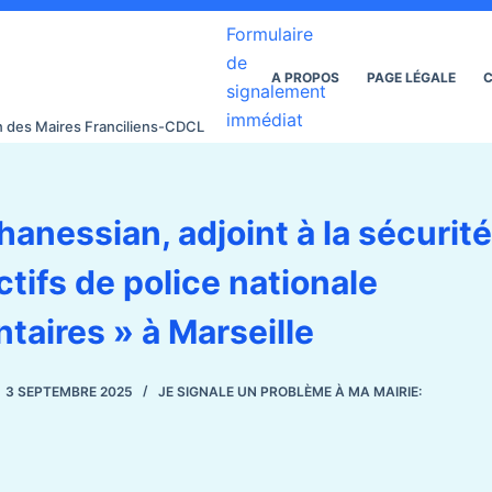
Formulaire
de
A PROPOS
PAGE LÉGALE
C
signalement
immédiat
on des Maires Franciliens-CDCL
anessian, adjoint à la sécurit
ctifs de police nationale
aires » à Marseille
3 SEPTEMBRE 2025
JE SIGNALE UN PROBLÈME À MA MAIRIE: