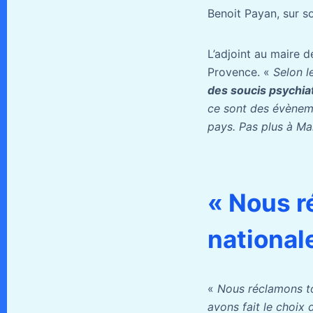
Benoit Payan, sur 
L’adjoint au maire d
Provence. «
Selon l
des soucis psychia
ce sont des évèneme
pays. Pas plus à Mars
« Nous r
national
«
Nous réclamons to
avons fait le choix 