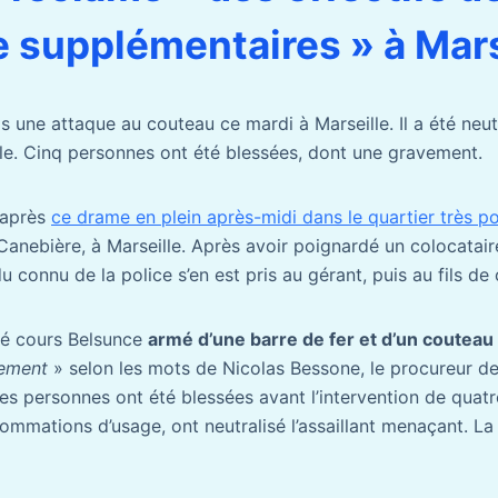
e supplémentaires » à Mars
ne attaque au couteau ce mardi à Marseille. Il a été neut
ille. Cinq personnes ont été blessées, dont une gravement.
 après
ce drame en plein après-midi dans le quartier très p
Canebière, à Marseille. Après avoir poignardé un colocataire 
du connu de la police s’en est pris au gérant, puis au fils de c
lé cours Belsunce
armé d’une barre de fer et d’un couteau
tement
» selon les mots de Nicolas Bessone, le procureur de
es personnes ont été blessées avant l’intervention de quatre
sommations d’usage, ont neutralisé l’assaillant menaçant. La