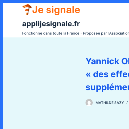
P
a
s
applijesignale.fr
s
Fonctionne dans toute la France - Proposée par l'Associati
e
r
a
Yannick Oh
u
c
« des effe
o
n
supplément
t
e
MATHILDE SAZY
n
u