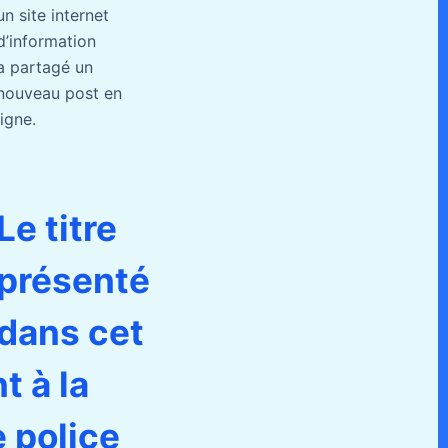
un site internet
d’information
a partagé un
nouveau post en
ligne.
Le titre
présenté
dans cet
t à la
e police