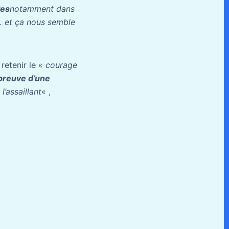
ves
notamment dans
e… et ça nous semble
 retenir le «
courage
 preuve d’une
’assaillant
« ,