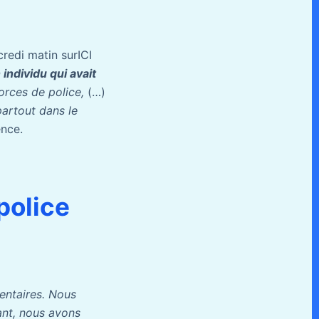
credi matin surICI
 individu qui avait
forces de police,
(…)
artout dans le
ence.
police
entaires. Nous
tant, nous avons