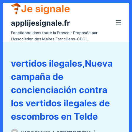
P
a
applijesignale.fr
s
s
Fonctionne dans toute la France - Proposée par
e
l'Association des Maires Franciliens-CDCL
r
a
u
vertidos ilegales,Nueva
c
campaña de
o
n
concienciación contra
t
e
los vertidos ilegales de
n
escombros en Telde
u