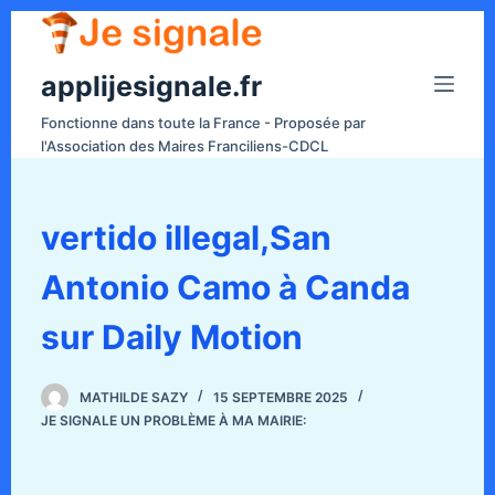
P
a
applijesignale.fr
s
s
Fonctionne dans toute la France - Proposée par
e
l'Association des Maires Franciliens-CDCL
r
a
u
vertido illegal,San
c
Antonio Camo à Canda
o
n
sur Daily Motion
t
e
n
MATHILDE SAZY
15 SEPTEMBRE 2025
JE SIGNALE UN PROBLÈME À MA MAIRIE:
u