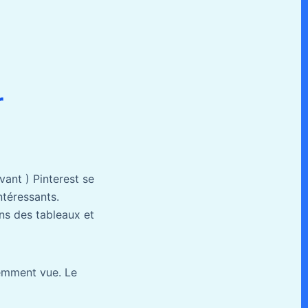
r
vant ) Pinterest se
ntéressants.
ans des tableaux et
cemment vue. Le