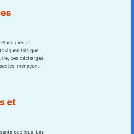
mes
Plastiques et
 toxiques tels que
outre, ces décharges
insectes, menaçant
s et
santé publique. Les