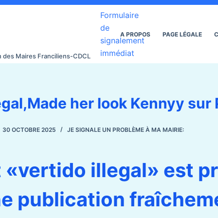
Formulaire
de
A PROPOS
PAGE LÉGALE
C
signalement
immédiat
on des Maires Franciliens-CDCL
legal,Made her look Kennyy sur 
30 OCTOBRE 2025
JE SIGNALE UN PROBLÈME À MA MAIRIE:
 «vertido illegal» est 
e publication fraîchem