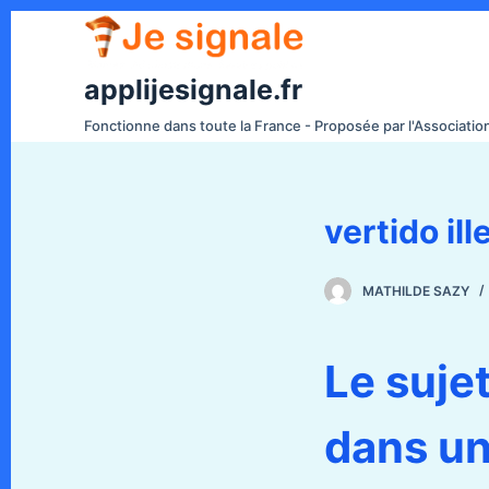
P
a
s
applijesignale.fr
s
Fonctionne dans toute la France - Proposée par l'Associati
e
r
a
vertido il
u
c
o
MATHILDE SAZY
n
t
e
Le sujet
n
u
dans un