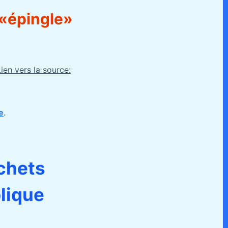
 «épingle»
Lien vers la source:
e
.
échets
blique