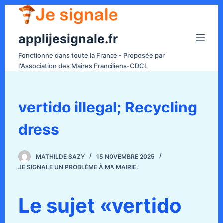
P
a
applijesignale.fr
s
s
Fonctionne dans toute la France - Proposée par
e
l'Association des Maires Franciliens-CDCL
r
a
u
vertido illegal; Recycling
c
dress
o
n
t
MATHILDE SAZY
15 NOVEMBRE 2025
e
JE SIGNALE UN PROBLÈME À MA MAIRIE:
n
u
Le sujet «vertido