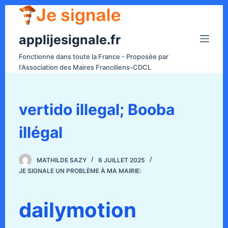
P
a
applijesignale.fr
s
s
Fonctionne dans toute la France - Proposée par
e
l'Association des Maires Franciliens-CDCL
r
a
u
vertido illegal; Booba
c
illégal
o
n
t
MATHILDE SAZY
6 JUILLET 2025
e
JE SIGNALE UN PROBLÈME À MA MAIRIE:
n
u
dailymotion