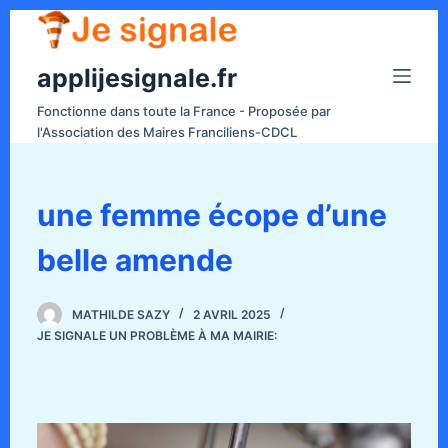
P
a
applijesignale.fr
s
s
Fonctionne dans toute la France - Proposée par
e
l'Association des Maires Franciliens-CDCL
r
a
u
une femme écope d’une
c
belle amende
o
n
t
MATHILDE SAZY
2 AVRIL 2025
e
JE SIGNALE UN PROBLÈME À MA MAIRIE:
n
u