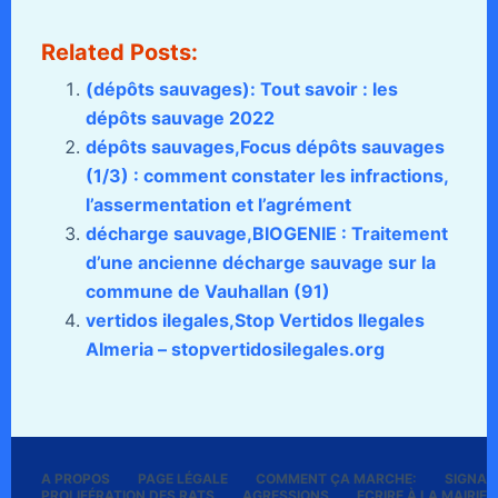
Related Posts:
(dépôts sauvages): Tout savoir : les
dépôts sauvage 2022
dépôts sauvages,Focus dépôts sauvages
(1/3) : comment constater les infractions,
l’assermentation et l’agrément
décharge sauvage,BIOGENIE : Traitement
d’une ancienne décharge sauvage sur la
commune de Vauhallan (91)
vertidos ilegales,Stop Vertidos Ilegales
Almeria – stopvertidosilegales.org
A PROPOS
PAGE LÉGALE
COMMENT ÇA MARCHE:
SIGNALE
PROLIFÉRATION DES RATS
AGRESSIONS
ECRIRE À LA MAIRIE