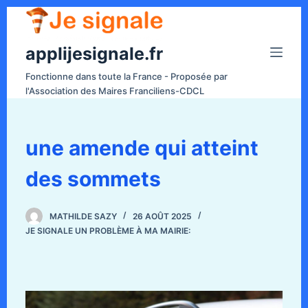
P
a
applijesignale.fr
s
s
Fonctionne dans toute la France - Proposée par
e
l'Association des Maires Franciliens-CDCL
r
a
u
une amende qui atteint
c
des sommets
o
n
t
MATHILDE SAZY
26 AOÛT 2025
e
JE SIGNALE UN PROBLÈME À MA MAIRIE:
n
u