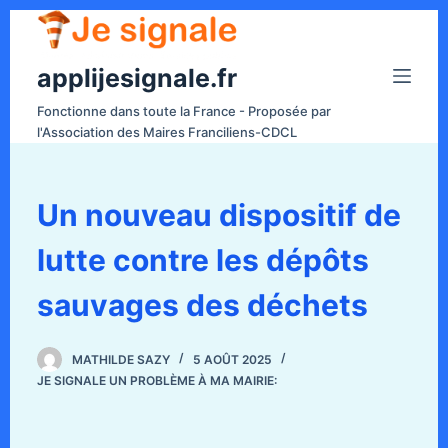
P
a
applijesignale.fr
s
s
Fonctionne dans toute la France - Proposée par
e
l'Association des Maires Franciliens-CDCL
r
a
u
Un nouveau dispositif de
c
lutte contre les dépôts
o
n
sauvages des déchets
t
e
n
MATHILDE SAZY
5 AOÛT 2025
JE SIGNALE UN PROBLÈME À MA MAIRIE:
u