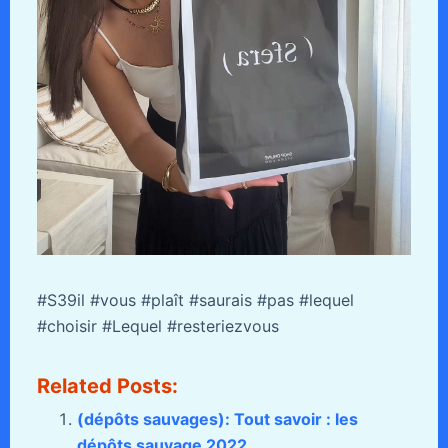
#S39il #vous #plaît #saurais #pas #lequel
#choisir #Lequel #resteriezvous
Related Posts:
(dépôts sauvages): Tout savoir : les
dépôts sauvage 2022