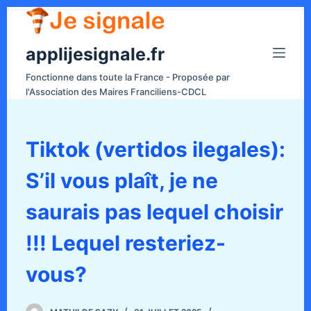
P
a
applijesignale.fr
s
s
Fonctionne dans toute la France - Proposée par
e
l'Association des Maires Franciliens-CDCL
r
a
u
Tiktok (vertidos ilegales):
c
S’il vous plaît, je ne
o
n
saurais pas lequel choisir
t
e
!!! Lequel resteriez-
n
vous?
u