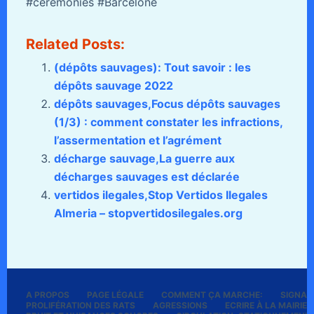
#cérémonies #Barcelone
Related Posts:
(dépôts sauvages): Tout savoir : les
dépôts sauvage 2022
dépôts sauvages,Focus dépôts sauvages
(1/3) : comment constater les infractions,
l’assermentation et l’agrément
décharge sauvage,La guerre aux
décharges sauvages est déclarée
vertidos ilegales,Stop Vertidos Ilegales
Almeria – stopvertidosilegales.org
A PROPOS
PAGE LÉGALE
COMMENT ÇA MARCHE:
SIGNALE
PROLIFÉRATION DES RATS
AGRESSIONS
ECRIRE À LA MAIRIE