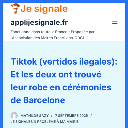
P
a
applijesignale.fr
s
s
Fonctionne dans toute la France - Proposée par
e
l'Association des Maires Franciliens-CDCL
r
a
u
Tiktok (vertidos ilegales):
c
Et les deux ont trouvé
o
n
leur robe en cérémonies
t
e
de Barcelone
n
u
MATHILDE SAZY
7 SEPTEMBRE 2025
JE SIGNALE UN PROBLÈME À MA MAIRIE: