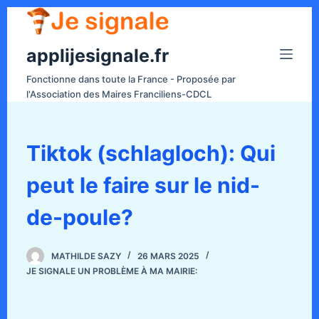
P
a
applijesignale.fr
s
s
Fonctionne dans toute la France - Proposée par
e
l'Association des Maires Franciliens-CDCL
r
a
u
Tiktok (schlagloch): Qui
c
peut le faire sur le nid-
o
n
de-poule?
t
e
n
MATHILDE SAZY
26 MARS 2025
JE SIGNALE UN PROBLÈME À MA MAIRIE:
u