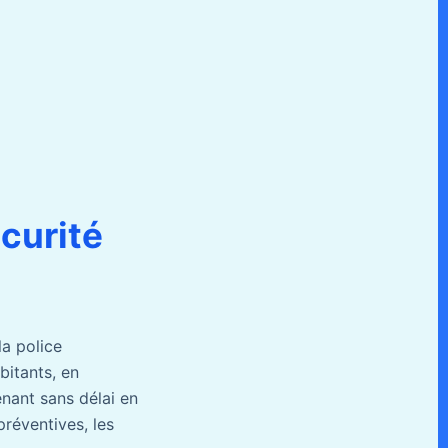
écurité
la police
bitants, en
enant sans délai en
préventives, les