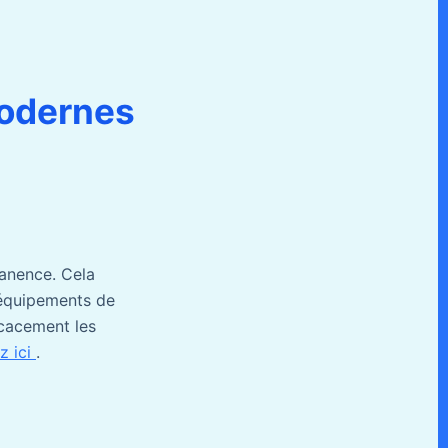
modernes
manence. Cela
’équipements de
icacement les
z ici
.