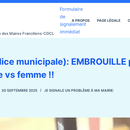
Formulaire
de
A PROPOS
PAGE LÉGALE
C
signalement
immédiat
on des Maires Franciliens-CDCL
olice municipale): EMBROUILLE 
e vs femme !!
30 SEPTEMBRE 2025
JE SIGNALE UN PROBLÈME À MA MAIRIE: