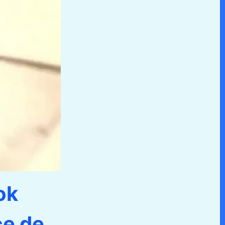
ok
ce de