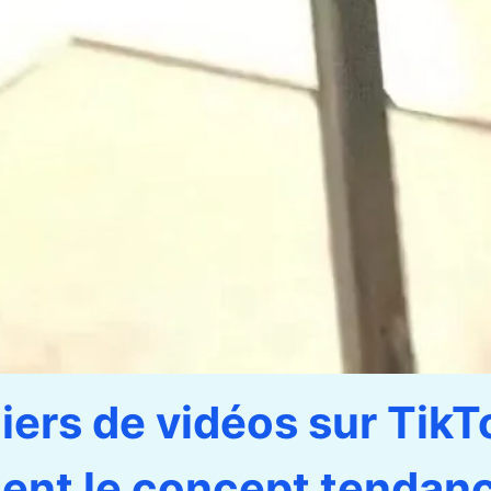
liers de vidéos sur TikT
ent le concept tendan