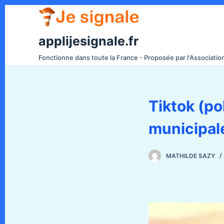
P
a
s
applijesignale.fr
s
Fonctionne dans toute la France - Proposée par l'Associati
e
r
a
Tiktok (p
u
c
municipal
o
n
t
MATHILDE SAZY
e
n
u