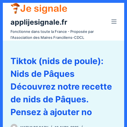
P
a
applijesignale.fr
s
s
Fonctionne dans toute la France - Proposée par
e
l'Association des Maires Franciliens-CDCL
r
a
u
Tiktok (nids de poule):
c
Nids de Pâques
o
n
Découvrez notre recette
t
e
de nids de Pâques.
n
Pensez à ajouter no
u