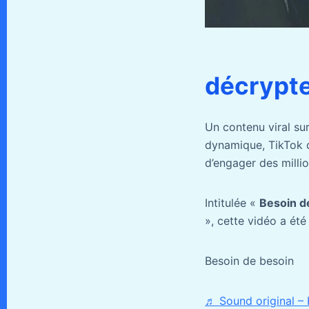
décrypte
Un contenu viral su
dynamique, TikTok d
d’engager des million
Intitulée «
Besoin d
», cette vidéo a ét
Besoin de besoin
♬ Sound original –