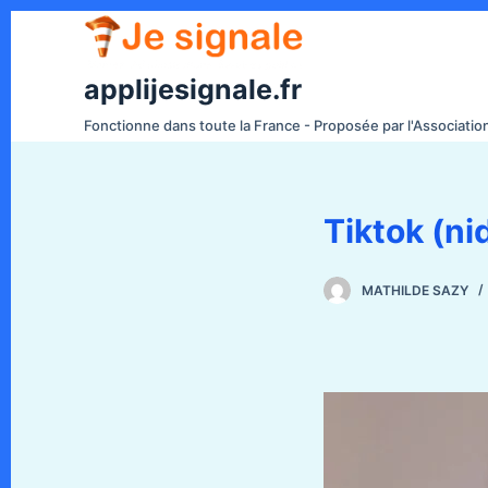
P
a
s
applijesignale.fr
s
Fonctionne dans toute la France - Proposée par l'Associati
e
r
a
Tiktok (ni
u
c
o
MATHILDE SAZY
n
t
e
n
u