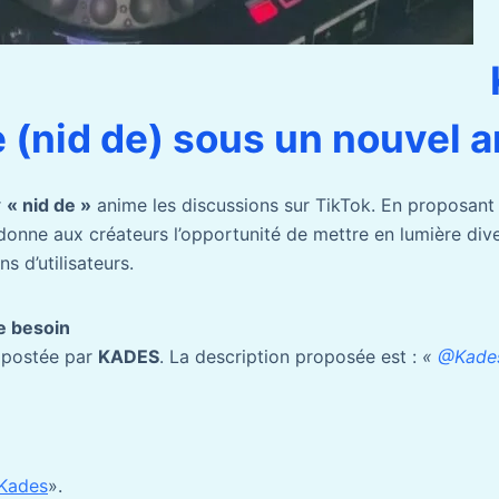
 (nid de) sous un nouvel a
r
« nid de »
anime les discussions sur TikTok. En proposant
onne aux créateurs l’opportunité de mettre en lumière dive
s d’utilisateurs.
e besoin
é postée par
KADES
. La description proposée est :
«
@Kade
 Kades
».