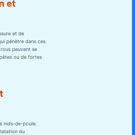
n et
usure et de
u qui pénètre dans ces
s trous peuvent se
pêtes ou de fortes
t
es nids-de-poule.
ilatation du