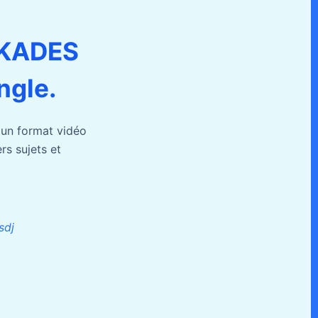
KADES
ngle.
 un format vidéo
rs sujets et
sdj