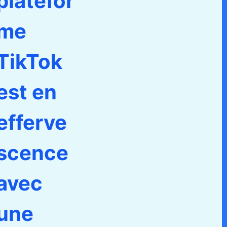
platefor
me
TikTok
est en
efferve
scence
avec
une