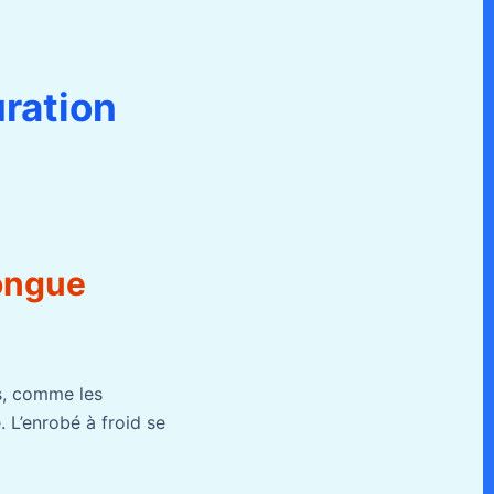
uration
longue
s, comme les
. L’enrobé à froid se