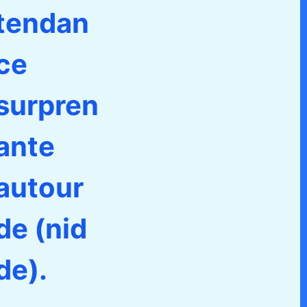
tendan
ce
surpren
ante
autour
de (nid
de).