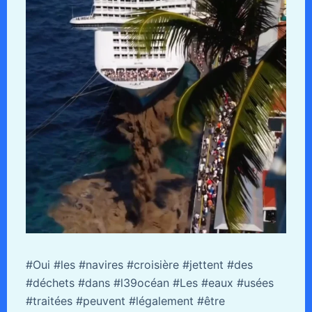
#Oui #les #navires #croisière #jettent #des
#déchets #dans #l39océan #Les #eaux #usées
#traitées #peuvent #légalement #être