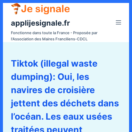
P
a
applijesignale.fr
s
s
Fonctionne dans toute la France - Proposée par
e
l'Association des Maires Franciliens-CDCL
r
a
u
Tiktok (illegal waste
c
dumping): Oui, les
o
n
navires de croisière
t
e
jettent des déchets dans
n
l’océan. Les eaux usées
u
traitées peuvent