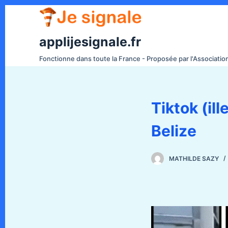
P
a
s
applijesignale.fr
s
Fonctionne dans toute la France - Proposée par l'Associati
e
r
a
Tiktok (il
u
c
Belize
o
n
t
MATHILDE SAZY
e
n
u