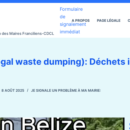
Formulaire
de
A PROPOS
PAGE LÉGALE
C
signalement
immédiat
on des Maires Franciliens-CDCL
legal waste dumping): Déchets 
8 AOÛT 2025
JE SIGNALE UN PROBLÈME À MA MAIRIE: