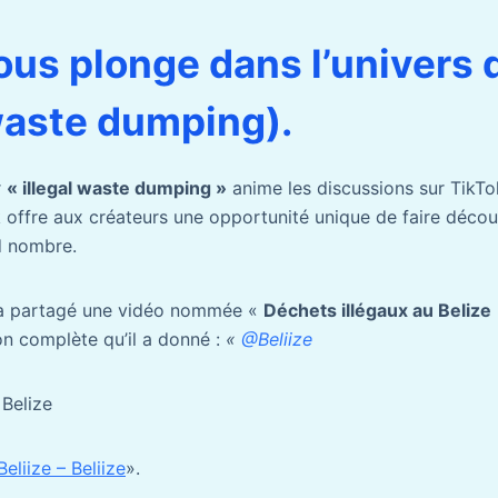
vous plonge dans l’univers 
 waste dumping).
r
« illegal waste dumping »
anime les discussions sur TikTo
 offre aux créateurs une opportunité unique de faire découv
d nombre.
 partagé une vidéo nommée «
Déchets illégaux au Belize
ion complète qu’il a donné :
«
@Beliize
 Belize
eliize – Beliize
».