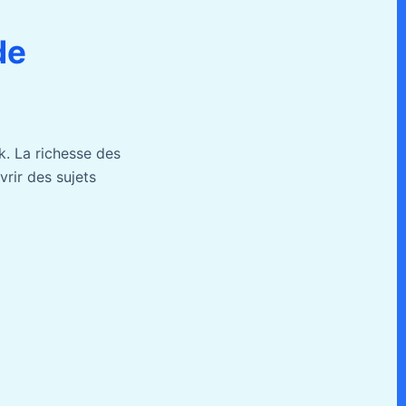
de
k. La richesse des
rir des sujets