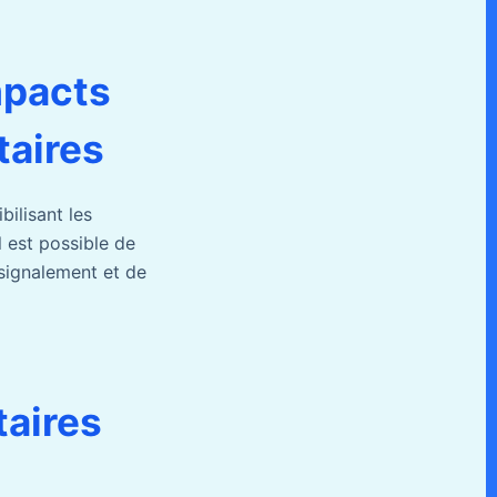
mpacts
taires
ilisant les
l est possible de
 signalement et de
taires