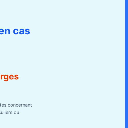
 en cas
arges
ctes concernant
culiers ou