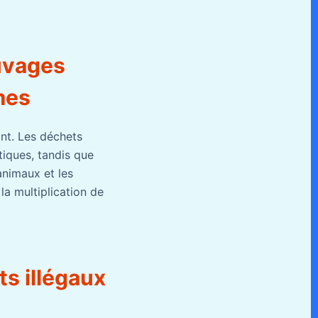
uvages
mes
nt. Les déchets
tiques, tandis que
animaux et les
la multiplication de
ts illégaux