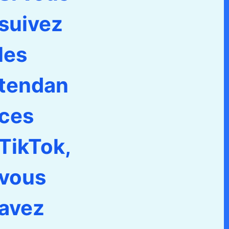
suivez
les
tendan
ces
TikTok,
vous
avez