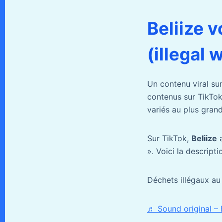
Beliize 
(illegal
Un contenu viral su
contenus sur TikTok
variés au plus gran
Sur TikTok,
Beliize
a
». Voici la descript
Déchets illégaux au
♬ Sound original – B