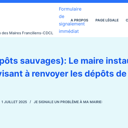
Formulaire
de
A PROPOS
PAGE LÉGALE
C
signalement
immédiat
on des Maires Franciliens-CDCL
pôts sauvages): Le maire inst
visant à renvoyer les dépôts d
1 JUILLET 2025
JE SIGNALE UN PROBLÈME À MA MAIRIE: