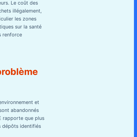
urs. Le coût des
hets illégalement,
iculier les zones
tiques sur la santé
s renforce
problème
’environnement et
s sont abandonnés
ME rapporte que plus
s dépôts identifiés