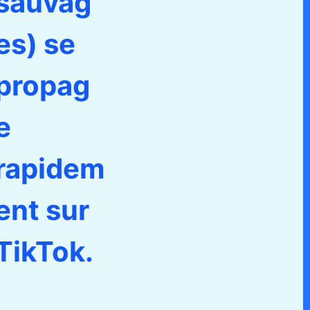
sauvag
es) se
propag
e
rapidem
ent sur
TikTok.