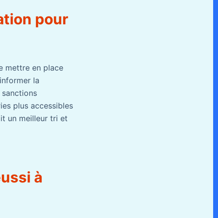
ation pour
de mettre en place
informer la
 sanctions
ies plus accessibles
 un meilleur tri et
éussi à