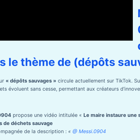
s le thème de (dépôts sau
sur
« dépôts sauvages »
circule actuellement sur TikTok. Su
jets évoluent sans cesse, permettant aux créateurs d’innove
0904
propose une vidéo intitulée «
Le maire instaure une s
ts de déchets sauvage
ompagnée de la description :
«
@ Messi.0904