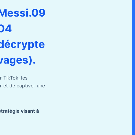
Messi.09
04
décrypte
vages).
r TikTok, les
r et de captiver une
tratégie visant à