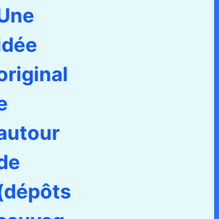
Une
idée
original
e
autour
de
(dépôts