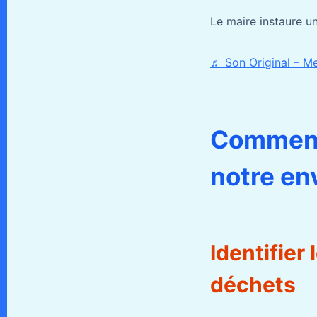
Le maire instaure u
♬ Son Original – M
Comment 
notre en
Identifier
déchets