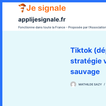
P
a
s
applijesignale.fr
s
Fonctionne dans toute la France - Proposée par l'Associati
e
r
a
Tiktok (dé
u
c
stratégie 
o
n
sauvage
t
e
MATHILDE SAZY
n
u