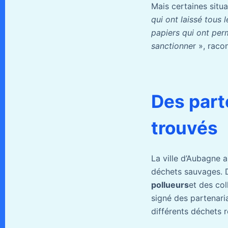
Mais certaines situ
qui ont laissé tous 
papiers qui ont perm
sanctionne
r », raco
Des part
trouvés
La ville d’Aubagne a
déchets sauvages.
pollueurs
et des col
signé des partena
différents déchets r