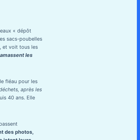
neaux « dépôt
 les sacs-poubelles
 et voit tous les
ramassent les
le fléau pour les
déchets, après les
uis 40 ans. Elle
 passent
t des photos,
 jetant leurs