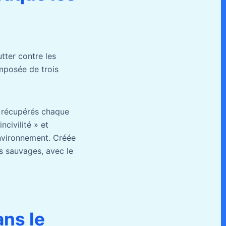
utter contre les
mposée de trois
 récupérés chaque
civilité » et
’environnement. Créée
ts sauvages, avec le
ans le