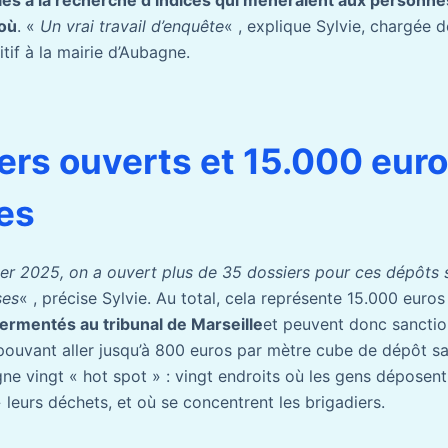
 où
. «
Un vrai travail d’enquête
« , explique Sylvie, chargée 
tif à la mairie d’Aubagne.
ers ouverts et 15.000 eur
es
vier 2025, on a ouvert plus de 35 dossiers pour ces dépôts
ses
« , précise Sylvie. Au total, cela représente 15.000 eur
sermentés au tribunal de Marseille
et peuvent donc sanctio
uvant aller jusqu’à 800 euros par mètre cube de dépôt sau
gne vingt « hot spot » : vingt endroits où les gens déposen
 leurs déchets, et où se concentrent les brigadiers.