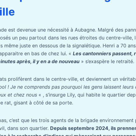
lle
gade est devenue une nécessité à Aubagne. Malgré des pan
osés un peu partout dans les rues étroites du centre-ville,
s même juste en dessous de la signalétique. Henri a 70 ans,
apparaitre en bas de chez lui. «
Les cantonniers passent, 
inutes après, il y en a de nouveau
» s’exaspère le retraité.
ts prolifèrent dans le centre-ville, et deviennent un véritab
bol ! Je ne comprends pas pourquoi les gens laissent leurs 
eux et chez nous
« , s’insurge Lily, qui habite le quartier dep
 rat, gisant à côté de sa porte.
pas, c’est que les trois agents de la brigade environnement
vil, dans son quartier.
Depuis septembre 2024, ils prennen
lles à la recherche d’indices qui mèneraient aux personnes