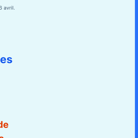
 avril.
ges
de