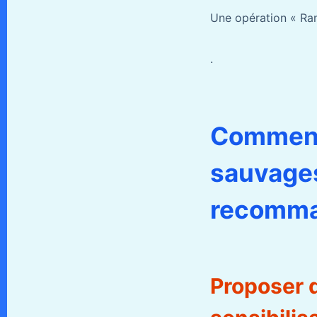
Une opération « Ram
.
Comment 
sauvages
recomm
Proposer d