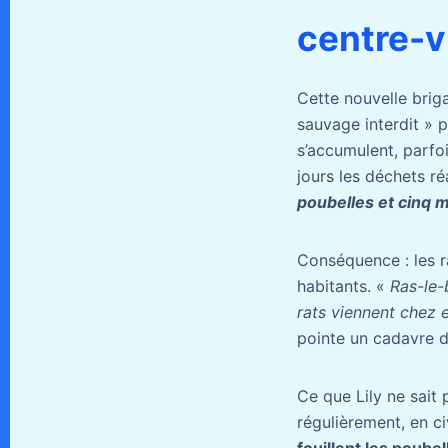
centre-vi
Cette nouvelle bri
sauvage interdit » p
s’accumulent, parfoi
jours les déchets ré
poubelles et cinq m
Conséquence : les ra
habitants. «
Ras-le-
rats viennent chez 
pointe un cadavre de
Ce que Lily ne sait 
régulièrement, en ci
fouillent les poube