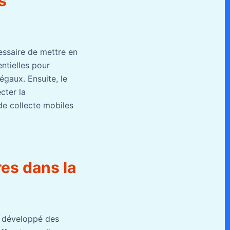
s
essaire de mettre en
ntielles pour
égaux. Ensuite, le
cter la
 de collecte mobiles
res dans la
t développé des