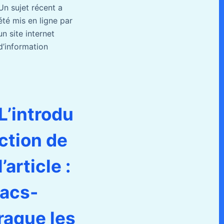
Un sujet récent a
été mis en ligne par
un site internet
d’information
L’introdu
ction de
l’article :
sacs-
traque les