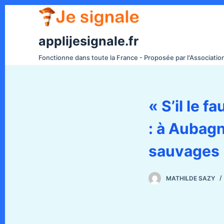
P
a
s
applijesignale.fr
s
Fonctionne dans toute la France - Proposée par l'Associati
e
r
a
« S’il le 
u
c
: à Aubagn
o
n
sauvages
t
e
MATHILDE SAZY
n
u