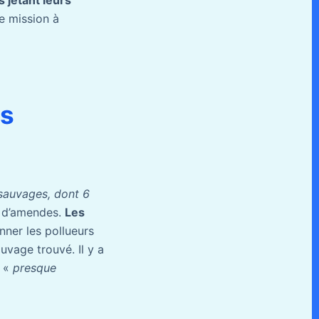
de mission à
os
 sauvages, dont 6
os d’amendes.
Les
nner les pollueurs
vage trouvé. Il y a
t «
presque