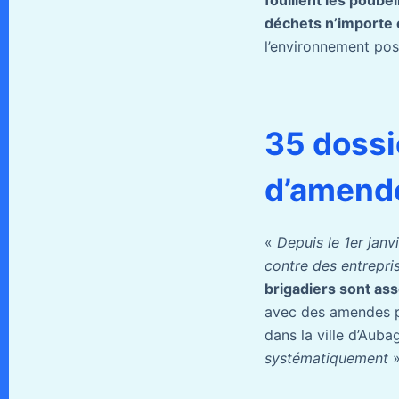
déchets n’importe
l’environnement posi
35 dossi
d’amend
«
Depuis le 1er jan
contre des entrepri
brigadiers sont as
avec des amendes po
dans la ville d’Auba
systématiquement
»