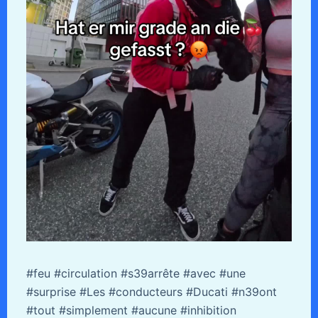
#feu #circulation #s39arrête #avec #une
#surprise #Les #conducteurs #Ducati #n39ont
#tout #simplement #aucune #inhibition