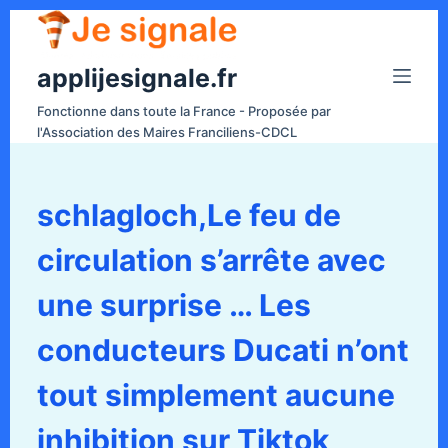
P
a
applijesignale.fr
s
s
Fonctionne dans toute la France - Proposée par
e
l'Association des Maires Franciliens-CDCL
r
a
u
schlagloch,Le feu de
c
circulation s’arrête avec
o
n
une surprise … Les
t
e
conducteurs Ducati n’ont
n
tout simplement aucune
u
inhibition sur Tiktok