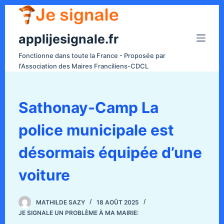
P
a
applijesignale.fr
s
s
Fonctionne dans toute la France - Proposée par
e
l'Association des Maires Franciliens-CDCL
r
a
u
Sathonay-Camp La
c
police municipale est
o
n
désormais équipée d’une
t
e
voiture
n
u
MATHILDE SAZY
18 AOÛT 2025
JE SIGNALE UN PROBLÈME À MA MAIRIE: