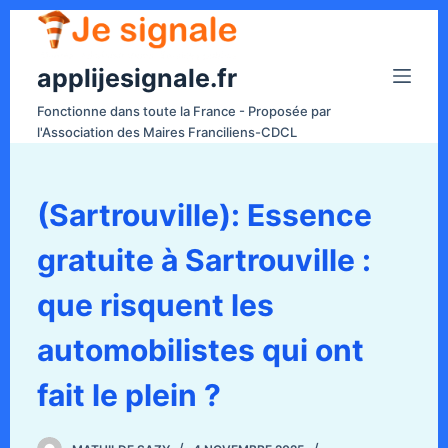
P
a
applijesignale.fr
s
s
Fonctionne dans toute la France - Proposée par
e
l'Association des Maires Franciliens-CDCL
r
a
u
(Sartrouville): Essence
c
gratuite à Sartrouville :
o
n
que risquent les
t
e
automobilistes qui ont
n
fait le plein ?
u