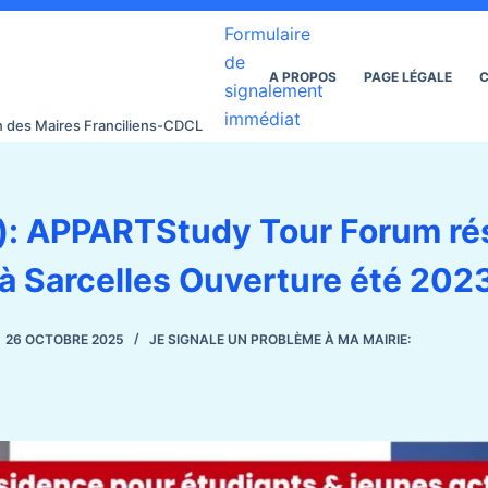
Formulaire
de
A PROPOS
PAGE LÉGALE
C
signalement
immédiat
on des Maires Franciliens-CDCL
s): APPARTStudy Tour Forum ré
 à Sarcelles Ouverture été 202
26 OCTOBRE 2025
JE SIGNALE UN PROBLÈME À MA MAIRIE: