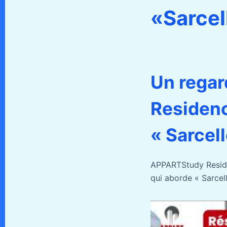
«Sarcel
Un rega
Residenc
« Sarcell
APPARTStudy Residen
qui aborde « Sarcell