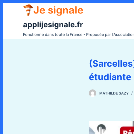
P
a
s
applijesignale.fr
s
Fonctionne dans toute la France - Proposée par l'Associati
e
r
a
(Sarcelle
u
c
étudiante
o
n
t
MATHILDE SAZY
e
n
u