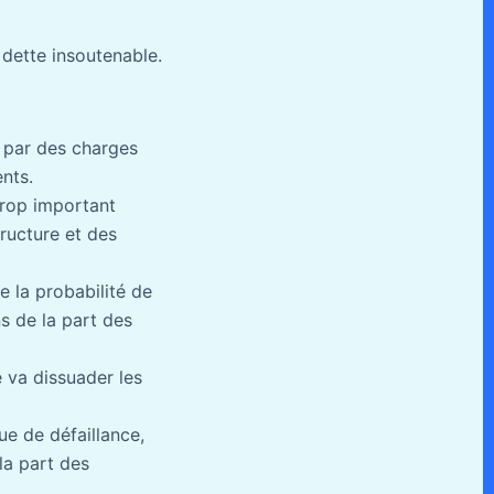
 dette insoutenable.
t par des charges
ents.
trop important
tructure et des
 la probabilité de
ns de la part des
 va dissuader les
que de défaillance,
la part des