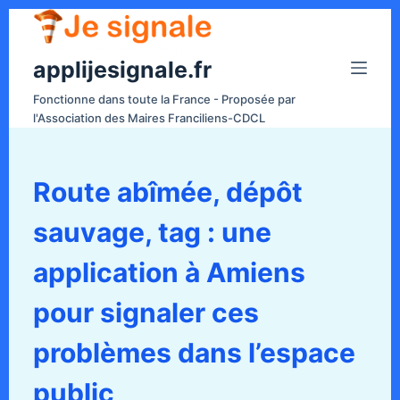
P
a
applijesignale.fr
s
s
Fonctionne dans toute la France - Proposée par
e
l'Association des Maires Franciliens-CDCL
r
a
u
Route abîmée, dépôt
c
sauvage, tag : une
o
n
application à Amiens
t
e
pour signaler ces
n
problèmes dans l’espace
u
public