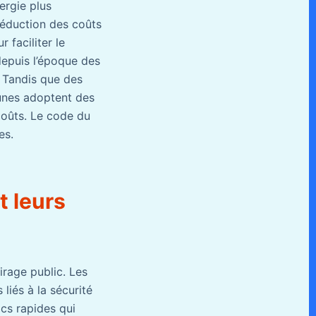
ergie plus
réduction des coûts
 faciliter le
depuis l’époque des
n. Tandis que des
munes adoptent des
coûts. Le code du
es.
t leurs
irage public. Les
 liés à la sécurité
ics rapides qui