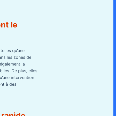
nt le
telles qu’une
ans les zones de
 également la
lics. De plus, elles
u’une intervention
ent à des
 rapide