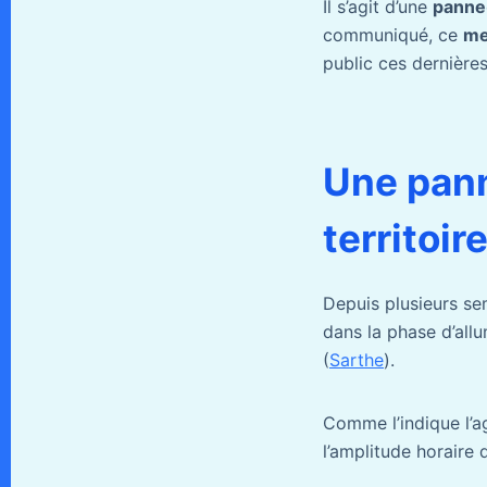
Il s’agit d’une
panne
communiqué, ce
me
public ces dernière
Une panne
territoi
Depuis plusieurs se
dans la phase d’allu
(
Sarthe
).
Comme l’indique l’ag
l’amplitude horaire 