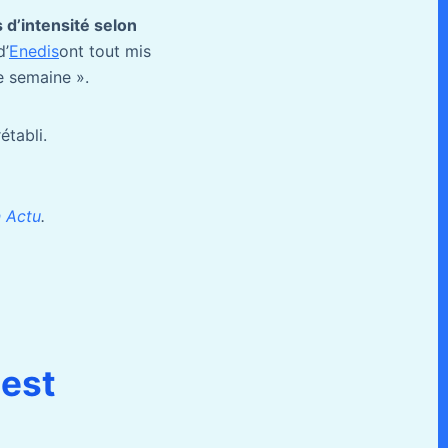
 d’intensité selon
d’
Enedis
ont tout mis
e semaine ».
établi.
 Actu
.
 est