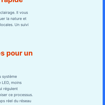
lairage. Il vous
uer la nature et
ocales. Un suivi
es pour un
du système
ge LED, moins
ui régulent
miser ce processus.
mps réel du réseau