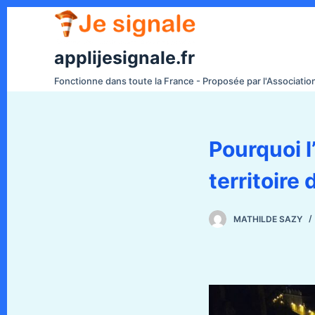
P
a
s
applijesignale.fr
s
Fonctionne dans toute la France - Proposée par l'Associati
e
r
a
Pourquoi l
u
c
territoire
o
n
t
MATHILDE SAZY
e
n
u