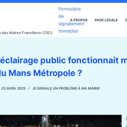
Formulaire
de
A PROPOS
PAGE LÉGALE
C
signalement
immédiat
on des Maires Franciliens-CDCL
’éclairage public fonctionnait m
 du Mans Métropole ?
23 AVRIL 2025
JE SIGNALE UN PROBLÈME À MA MAIRIE: