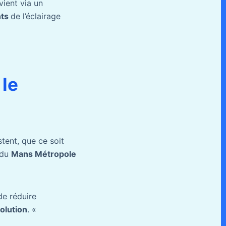
ient via un
nts
de l’éclairage
 le
tent, que ce soit
 du
Mans Métropole
de réduire
olution
. «