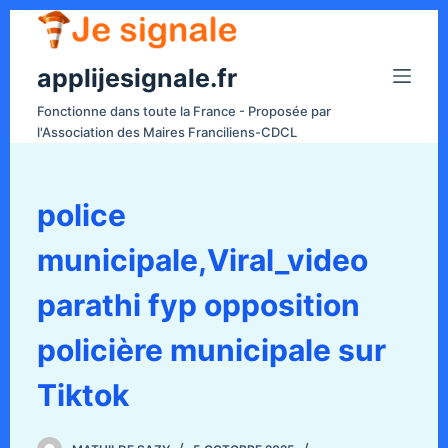
P
a
applijesignale.fr
s
s
Fonctionne dans toute la France - Proposée par
e
l'Association des Maires Franciliens-CDCL
r
a
u
police
c
municipale,Viral_video
o
n
parathi fyp opposition
t
e
policière municipale sur
n
Tiktok
u