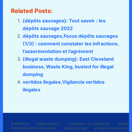
Related Posts:
(dépôts sauvages): Tout savoir : les
dépôts sauvage 2022
dépôts sauvages,Focus dépôts sauvages
(1/3) : comment constater les infractions,
l’assermentation et l’agrément
(illegal waste dumping): East Cleveland
business, Waste King, busted for illegal
dumping
vertidos ilegales,Vigilancia vertidos
ilegales
A PROPOS
PAGE LÉGALE
COMMENT ÇA MARCHE:
SIGNALE
PROLIFÉRATION DES RATS
AGRESSIONS
ECRIRE À LA MAIRIE