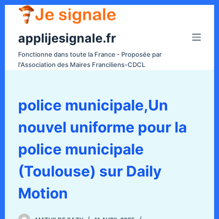
P
a
applijesignale.fr
s
s
Fonctionne dans toute la France - Proposée par
e
l'Association des Maires Franciliens-CDCL
r
a
u
police municipale,Un
c
nouvel uniforme pour la
o
n
police municipale
t
e
(Toulouse) sur Daily
n
Motion
u