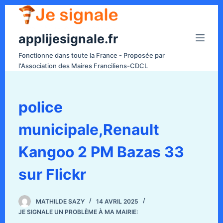
P
a
applijesignale.fr
s
s
Fonctionne dans toute la France - Proposée par
e
l'Association des Maires Franciliens-CDCL
r
a
u
police
c
municipale,Renault
o
n
Kangoo 2 PM Bazas 33
t
e
sur Flickr
n
u
MATHILDE SAZY
14 AVRIL 2025
JE SIGNALE UN PROBLÈME À MA MAIRIE: