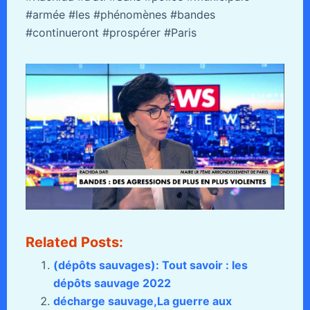
#armée #les #phénomènes #bandes
#continueront #prospérer #Paris
Related Posts:
(dépôts sauvages): Tout savoir : les
dépôts sauvage 2022
décharge sauvage,La guerre aux