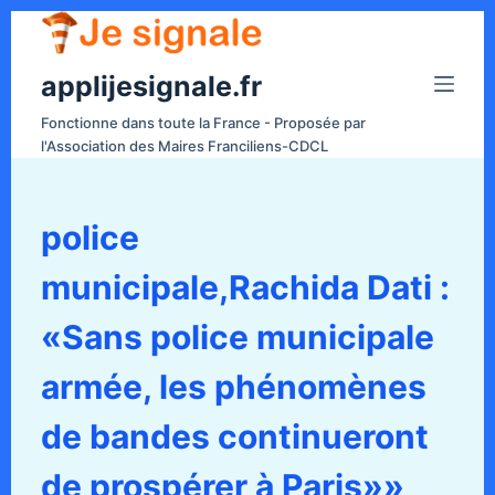
P
a
applijesignale.fr
s
s
Fonctionne dans toute la France - Proposée par
e
l'Association des Maires Franciliens-CDCL
r
a
u
police
c
municipale,Rachida Dati :
o
n
«Sans police municipale
t
e
armée, les phénomènes
n
de bandes continueront
u
de prospérer à Paris»»