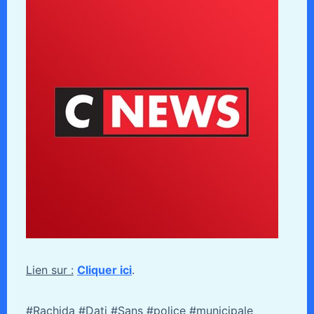
Lien sur :
Cliquer ici
.
#Rachida #Dati #Sans #police #municipale