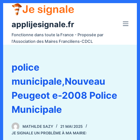
P
a
applijesignale.fr
s
s
Fonctionne dans toute la France - Proposée par
e
l'Association des Maires Franciliens-CDCL
r
a
u
police
c
municipale,Nouveau
o
n
Peugeot e-2008 Police
t
e
Municipale
n
u
MATHILDE SAZY
21 MAI 2025
JE SIGNALE UN PROBLÈME À MA MAIRIE: