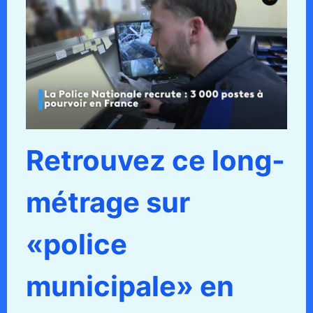
Retrouvez ce long-
métrage sur
«police
municipale» en