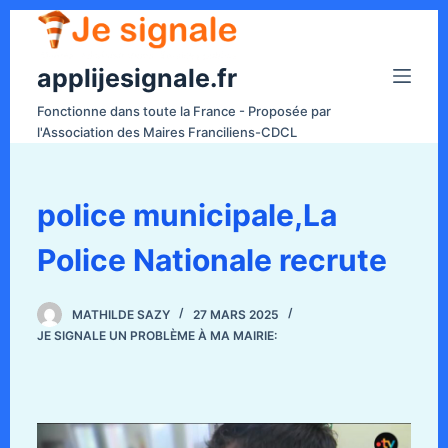
P
a
applijesignale.fr
s
s
Fonctionne dans toute la France - Proposée par
e
l'Association des Maires Franciliens-CDCL
r
a
u
police municipale,La
c
Police Nationale recrute
o
n
t
MATHILDE SAZY
27 MARS 2025
e
JE SIGNALE UN PROBLÈME À MA MAIRIE:
n
u