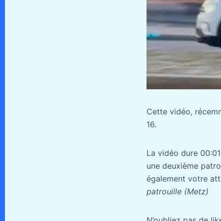
Cette vidéo, récemm
16.
La vidéo dure 00:01:
une deuxième patrou
également votre att
patrouille (Metz)
N’oubliez pas de li