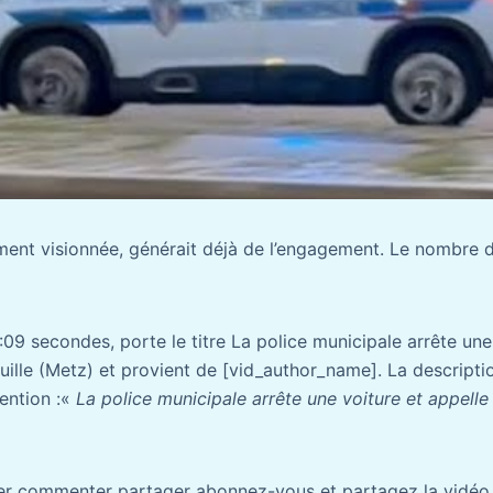
ent visionnée, générait déjà de l’engagement. Le nombre de
09 secondes, porte le titre La police municipale arrête une
ille (Metz) et provient de [vid_author_name]. La descriptio
ention :«
La police municipale arrête une voiture et appell
ker commenter partager abonnez-vous et partagez la vidéo