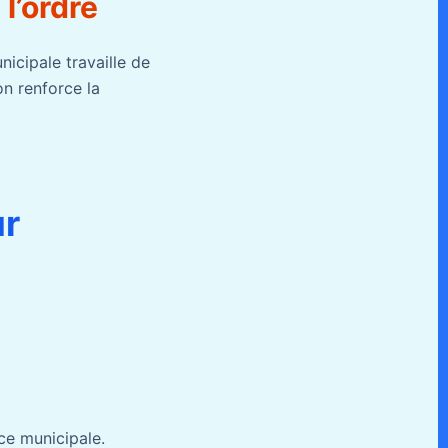
l’ordre
icipale travaille de
on renforce la
ur
ice municipale.