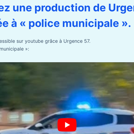
z une production de Urge
e à « police municipale ».
essible sur youtube grâce à Urgence 57.
 municipale »: