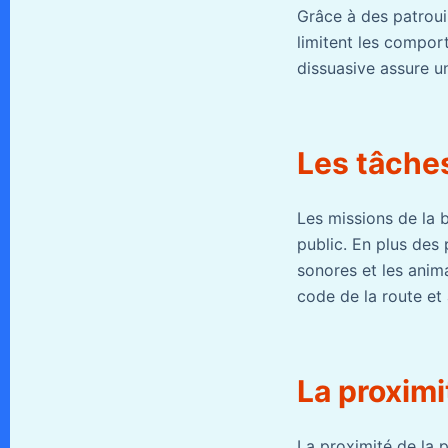
Grâce à des patrouil
limitent les compor
dissuasive assure u
Les tâches
Les missions de la b
public. En plus des p
sonores et les anima
code de la route et à
La proximi
La proximité de la p