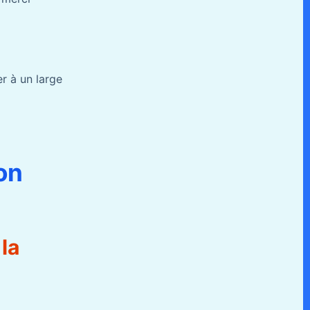
r à un large
on
la