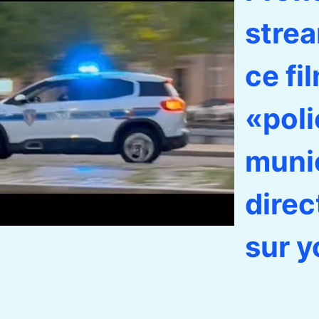
stre
ce fi
«poli
muni
dire
sur y