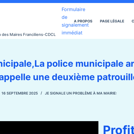
Formulaire
de
A PROPOS
PAGE LÉGALE
C
signalement
immédiat
on des Maires Franciliens-CDCL
icipale,La police municipale a
 appelle une deuxième patrouil
16 SEPTEMBRE 2025
JE SIGNALE UN PROBLÈME À MA MAIRIE:
Profi