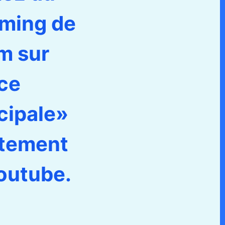
aming de
lm sur
ce
cipale»
ctement
outube.