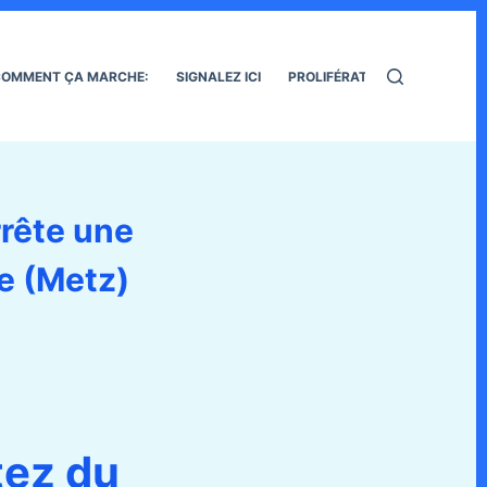
OMMENT ÇA MARCHE:
SIGNALEZ ICI
PROLIFÉRATION DES RATS
rrête une
le (Metz)
tez du