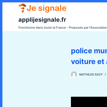
P
a
s
applijesignale.fr
s
Fonctionne dans toute la France - Proposée par l'Associati
e
r
a
police mun
u
c
voiture et
o
n
t
MATHILDE SAZY
e
n
u