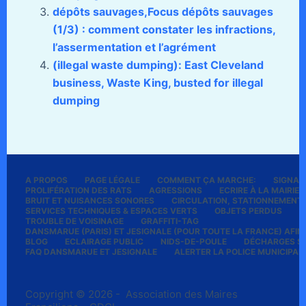
dépôts sauvages,Focus dépôts sauvages
(1/3) : comment constater les infractions,
l’assermentation et l’agrément
(illegal waste dumping): East Cleveland
business, Waste King, busted for illegal
dumping
A PROPOS
PAGE LÉGALE
COMMENT ÇA MARCHE:
SIGNALE
PROLIFÉRATION DES RATS
AGRESSIONS
ECRIRE À LA MAIRIE
BRUIT ET NUISANCES SONORES
CIRCULATION, STATIONNEMENT
SERVICES TECHNIQUES & ESPACES VERTS
OBJETS PERDUS
P
TROUBLE DE VOISINAGE
GRAFFITI-TAG
DANSMARUE (PARIS) ET JESIGNALE (POUR TOUTE LA FRANCE) AFIN 
BLOG
ECLAIRAGE PUBLIC
NIDS-DE-POULE
DÉCHARGES S
FAQ DANSMARUE ET JESIGNALE
ALERTER LA POLICE MUNICIPAL
Copyright © 2026 - Association des Maires