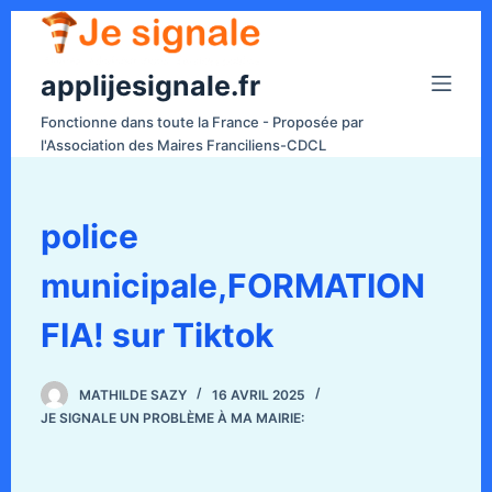
P
a
applijesignale.fr
s
s
Fonctionne dans toute la France - Proposée par
e
l'Association des Maires Franciliens-CDCL
r
a
u
police
c
municipale,FORMATION
o
n
FIA! sur Tiktok
t
e
n
MATHILDE SAZY
16 AVRIL 2025
JE SIGNALE UN PROBLÈME À MA MAIRIE:
u