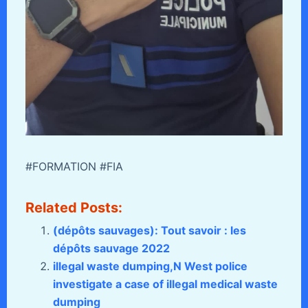
#FORMATION #FIA
Related Posts:
(dépôts sauvages): Tout savoir : les
dépôts sauvage 2022
illegal waste dumping,N West police
investigate a case of illegal medical waste
dumping