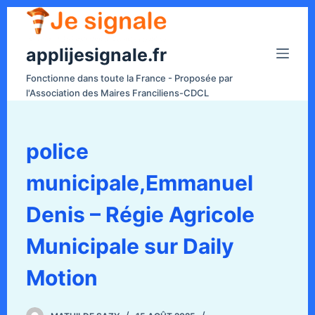
P
a
applijesignale.fr
s
s
Fonctionne dans toute la France - Proposée par
e
l'Association des Maires Franciliens-CDCL
r
a
u
police
c
municipale,Emmanuel
o
n
Denis – Régie Agricole
t
e
Municipale sur Daily
n
Motion
u