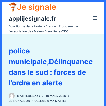
P
a
applijesignale.fr
s
s
Fonctionne dans toute la France - Proposée par
e
l'Association des Maires Franciliens-CDCL
r
a
u
police
c
municipale,Délinquance
o
n
dans le sud : forces de
t
e
l’ordre en alerte
n
u
MATHILDE SAZY
19 MARS 2025
JE SIGNALE UN PROBLÈME À MA MAIRIE: