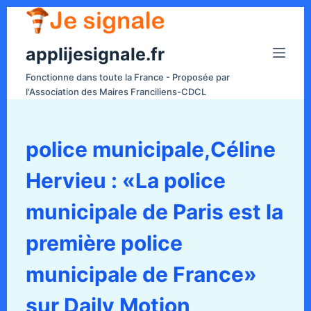
P
a
applijesignale.fr
s
s
Fonctionne dans toute la France - Proposée par
e
l'Association des Maires Franciliens-CDCL
r
a
u
police municipale,Céline
c
Hervieu : «La police
o
n
municipale de Paris est la
t
e
première police
n
municipale de France»
u
sur Daily Motion