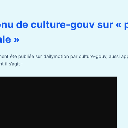
nu de culture-gouv sur « 
le »
nt été publiée sur dailymotion par culture-gouv, aussi app
 il s’agit :