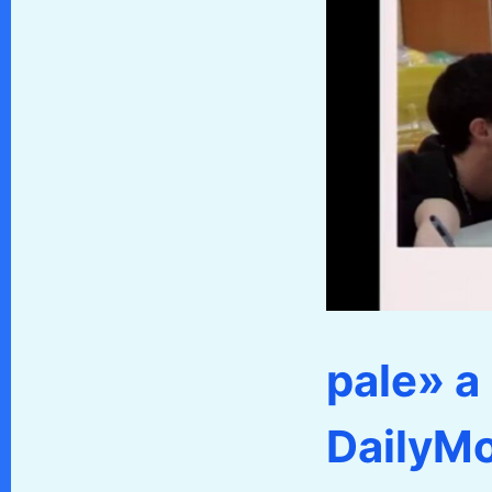
pale» a
DailyMo