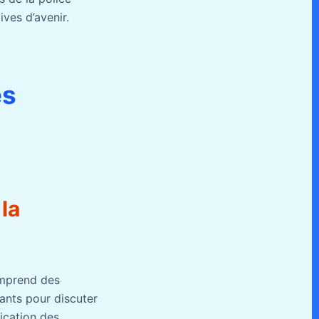
ves d’avenir.
es
la
omprend des
tants pour discuter
ication des