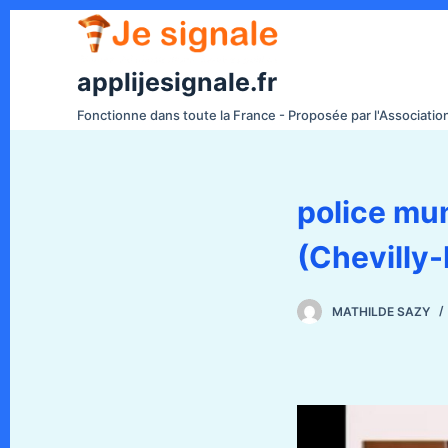
P
a
s
applijesignale.fr
s
Fonctionne dans toute la France - Proposée par l'Associati
e
r
a
police mu
u
c
(Chevilly-
o
n
t
MATHILDE SAZY
e
n
u