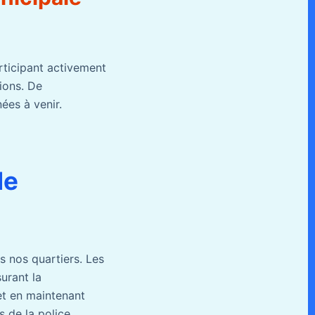
rticipant activement
ions. De
ées à venir.
de
ns nos quartiers. Les
urant la
et en maintenant
s de la police