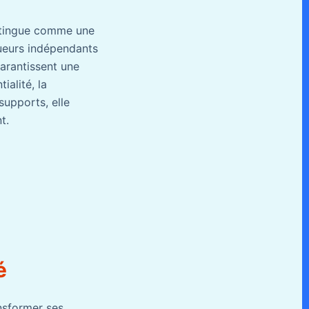
istingue comme une
gueurs indépendants
arantissent une
ialité, la
supports, elle
t.
é
nsformer ses