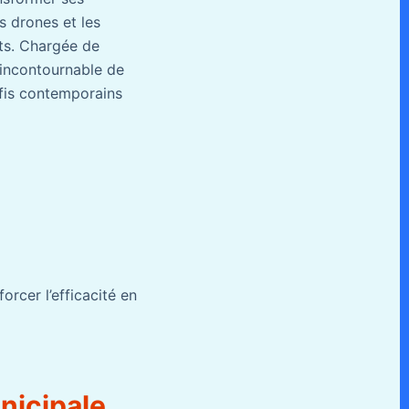
s drones et les
nts. Chargée de
r incontournable de
éfis contemporains
orcer l’efficacité en
nicipale