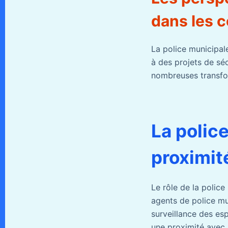
dans les c
La police municipal
à des projets de sé
nombreuses transfor
La polic
proximit
Le rôle de la police
agents de police mun
surveillance des es
une proximité avec l