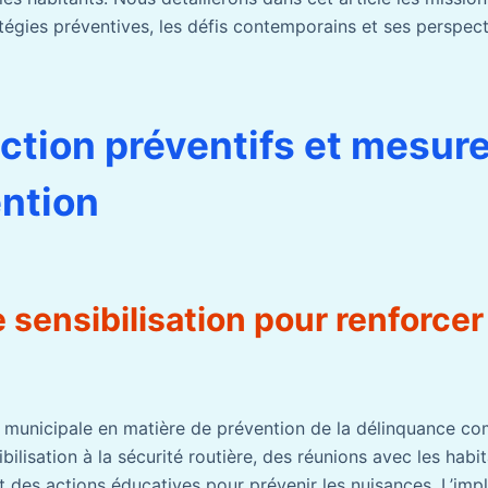
tégies préventives, les défis contemporains et ses perspecti
action préventifs et mesur
ention
 sensibilisation pour renforcer 
ce municipale en matière de prévention de la délinquance c
lisation à la sécurité routière, des réunions avec les habi
t des actions éducatives pour prévenir les nuisances. L’impl