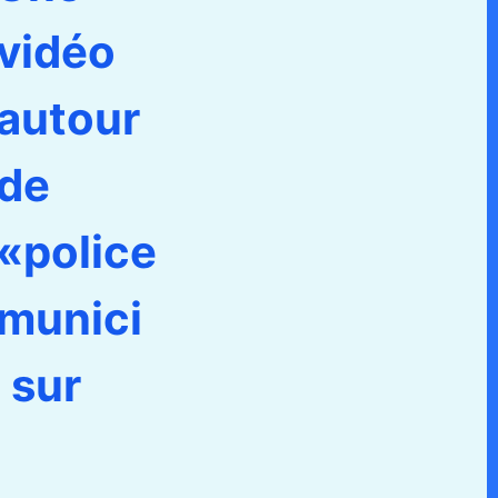
vidéo
autour
de
«police
munici
 sur