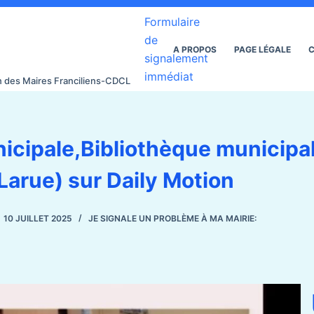
Formulaire
de
A PROPOS
PAGE LÉGALE
C
signalement
immédiat
on des Maires Franciliens-CDCL
nicipale,Bibliothèque municipa
Larue) sur Daily Motion
10 JUILLET 2025
JE SIGNALE UN PROBLÈME À MA MAIRIE: